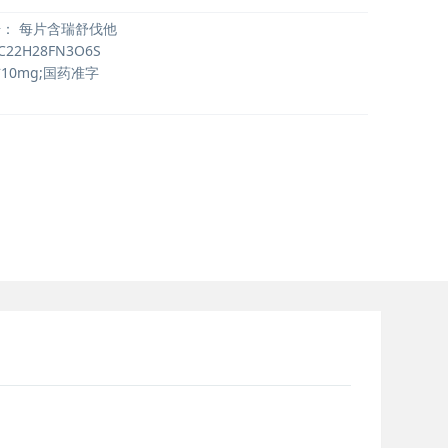
号：
每片含瑞舒伐他
22H28FN3O6S
10mg;国药准字