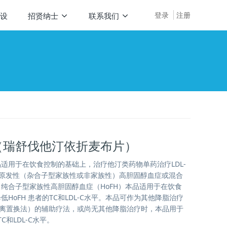
登录
注册
设
招贤纳士
联系我们
（瑞舒伐他汀依折麦布片）
适用于在饮食控制的基础上，治疗他汀类药物单药治疗LDL-
人原发性（杂合子型家族性或非家族性）高胆固醇血症或混合
纯合子型家族性高胆固醇血症（HoFH）本品适用于在饮食
HoFH 患者的TC和LDL-C水平。本品可作为其他降脂治疗
分离置换法）的辅助疗法，或尚无其他降脂治疗时，本品用于
C和LDL-C水平。