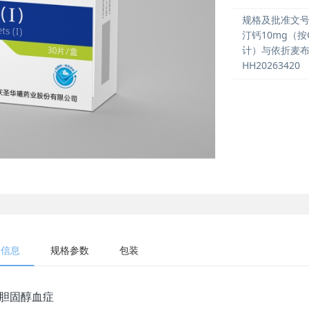
规格及批准文
汀钙10mg（按C
计）与依折麦布
HH20263420
细信息
规格参数
包装
胆固醇血症