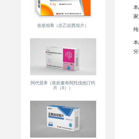
本
家
佐依坦®（左乙拉西坦片）
纯
本
分
阿代亚®（依折麦布阿托伐他汀钙
片（Ⅱ））