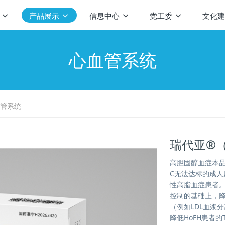
产品展示
信息中心
党工委
文化建
心血管系统
管系统
瑞代亚®
高胆固醇血症本品
C无法达标的成
性高脂血症患者。
控制的基础上，降低
（例如LDL血浆
降低HoFH患者的T